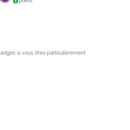
point
s
1
adges si vous êtes particulièrement