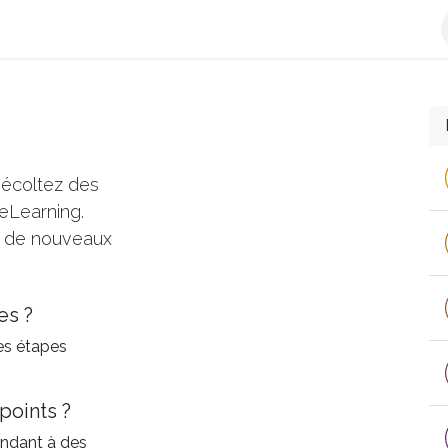
e-facture
L'Offre Qweeby
Découvrir Qweeby
Plateforme 
écoltez des
 eLearning.
e de nouveaux
es ?
es étapes
points ?
ondant à des