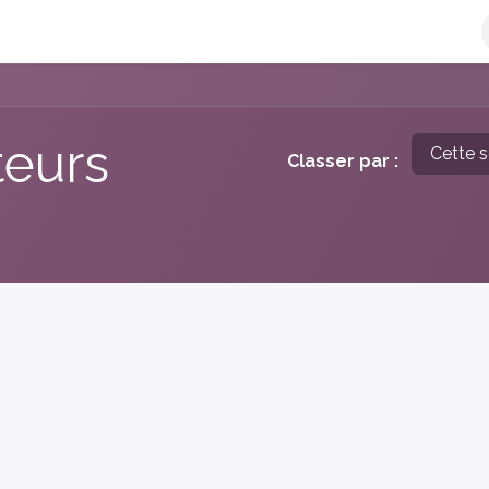
e-facture
L'Offre Qweeby
Découvrir Qweeby
Plateforme 
teurs
Cette 
Classer par :