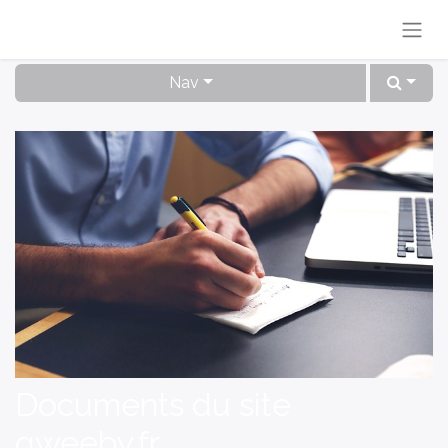
Nav
Documents du site
qweeby.fr