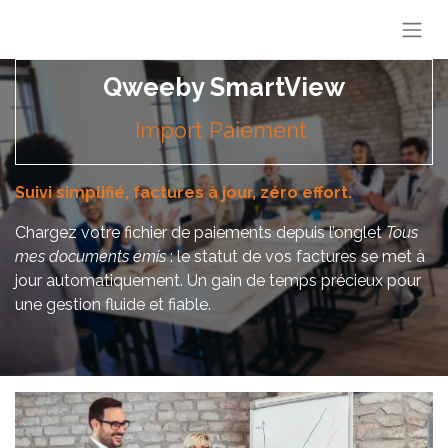
Qweeby SmartView
Import Paiement
Suivi simplifié, factures à jour, zéro effort.
Chargez votre fichier de paiements depuis l’onglet
Tous
mes documents émis
: le statut de vos factures se met à
jour automatiquement. Un gain de temps précieux pour
une gestion fluide et fiable.