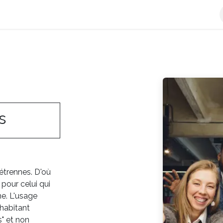
e-facture
L'Offre Qweeby
Découvrir Qweeby
Plateforme 
s
étrennes. D'où
pour celui qui
e. L'usage
 habitant
s" et non