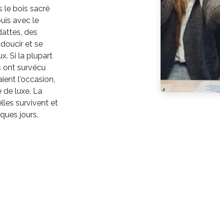
ns le bois sacré
uis avec le
dattes, des
adoucir et se
. Si la plupart
s ont survécu
ient l'occasion,
de luxe. La
lles survivent et
lques jours.