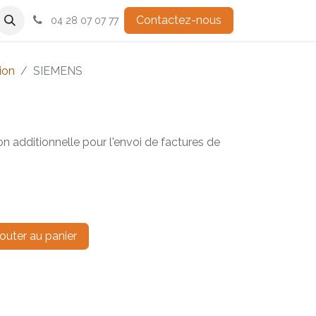
de dématérialisation partenaire
Contactez-nous
Fonctionnalité
Astuce
C
04 28 07 07 77
ion
SIEMENS
n additionnelle pour l'envoi de factures de
outer au panier