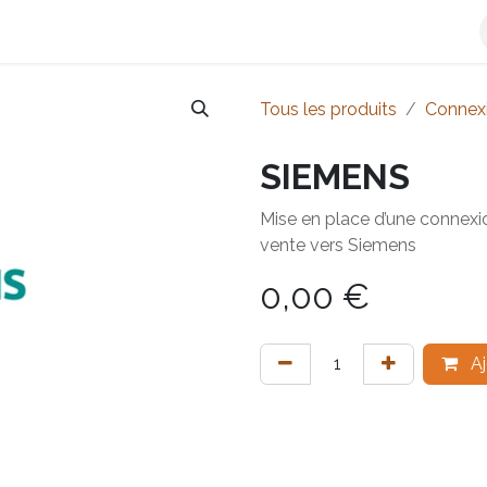
e-facture
L'Offre Qweeby
Découvrir Qweeby
Plateforme 
Tous les produits
Connex
SIEMENS
Mise en place d’une connexio
vente vers Siemens
0,00
€
Aj