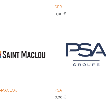
SFR
0,00
€
T-MACLOU
PSA
0,00
€