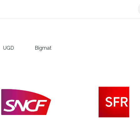
e-facture
L'Offre Qweeby
Découvrir Qweeby
Plateforme 
UGD
Bigmat