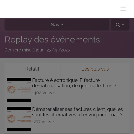
Nav
Replay des événements
Dernière mise à jour :
23/05/2023
Relatif
Les plus vus
Facture électronique, E facture,
dématérialisation, de quoi parle-t-on ?
1402 Vues •
Dématérialiser ses factures client, quelles
sont les alternatives à l'envoi par e-mail ?
1277 Vues •