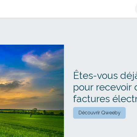
e-facture
L'Offre Qweeby
Découvrir Qweeby
Plateforme 
Êtes-vous déjà
pour recevoir
factures élect
Découvrir Qweeby