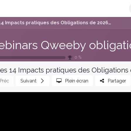
e-facture
L'Offre Qweeby
Découvrir Qweeby
Plateforme 
mpacts pratiques des Obligations de 2026 sur la Facturation Client 20240709 110428
0
%
Préc
Suivant
Plein écran
Partager