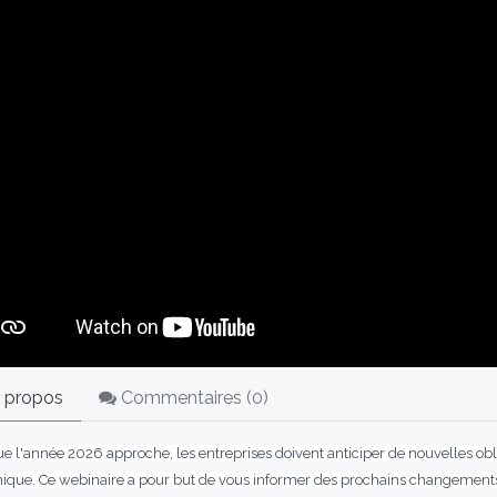
 propos
Commentaires (
0
)
ue l'année 2026 approche, les entreprises doivent anticiper de nouvelles obli
nique. Ce webinaire a pour but de vous informer des prochains changements