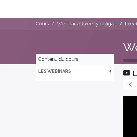
La e-facture et Vous
Les Bénéfices de la 
Cours
Webinars Qweeby obligation 2026 (Septembre)
Les 14 I
Contenu du cours
LES WEBINARS