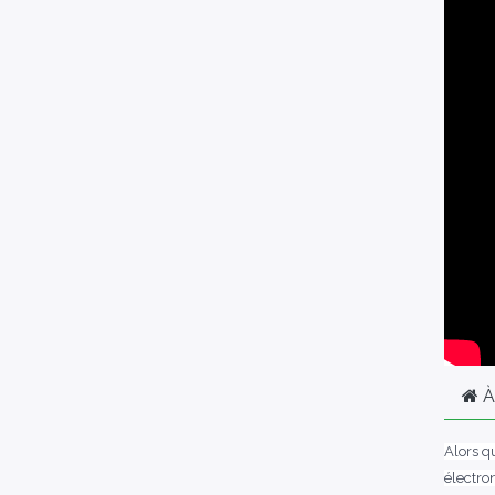
À
Alors q
électro