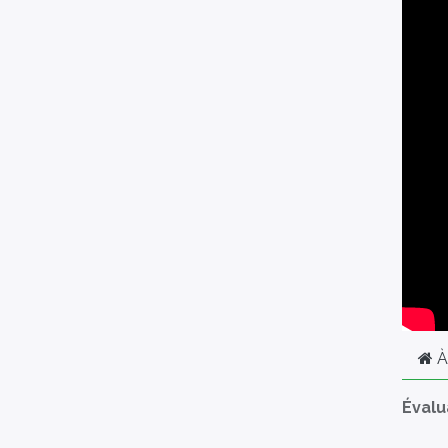
À
Évalu