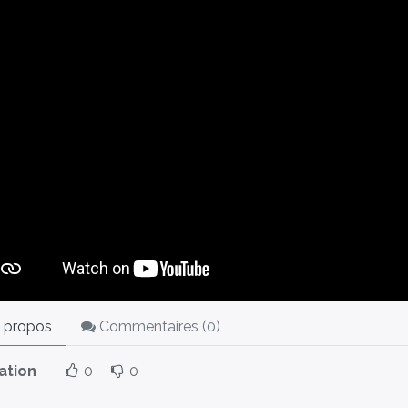
 propos
Commentaires (
0
)
ation
0
0