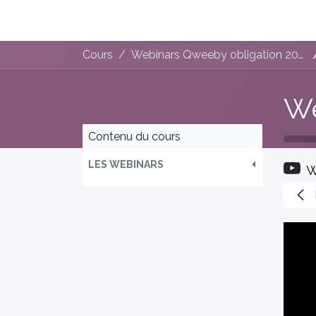
La e-facture et Vous
Les Bénéfices de la 
Cours
Webinars Qweeby obligation 2026 (Septembre)
Contenu du cours
LES WEBINARS
w