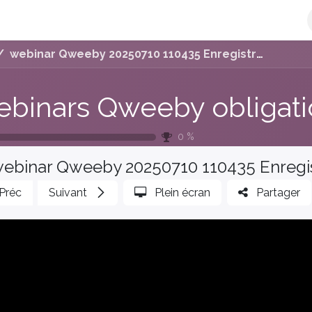
e-facture
L'Offre Qweeby
Découvrir Qweeby
Plateforme 
webinar Qweeby 20250710 110435 Enregistrement de la réunion
0
%
ebinar Qweeby 20250710 110435 Enregis
Préc
Suivant
Plein écran
Partager