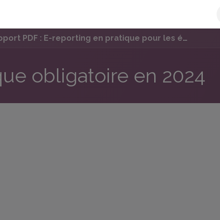
e-facture
L'Offre Qweeby
Découvrir Qweeby
Plateforme 
ort PDF : E-reporting en pratique pour les émetteurs de factures
que obligatoire en 2024