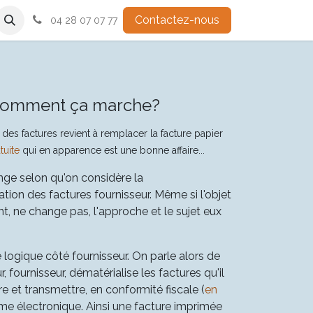
de dématérialisation partenaire
Contactez-nous
Fonctionnalité
Astuce
C
04 28 07 07 77
… comment ça marche?
es factures revient à remplacer la facture papier
tuite
qui en apparence est une bonne affaire...
nge selon qu'on considère la
ation des factures fournisseur. Même si l'objet
ient, ne change pas, l'approche et le sujet eux
ogique côté fournisseur. On parle alors de
 fournisseur, dématérialise les factures qu'il
tre et transmettre, en conformité fiscale (
en
me électronique. Ainsi une facture imprimée