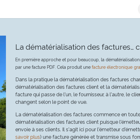
e-facture
L'Offre Qweeby
Découvrir Qweeby
Plateforme 
La dématérialisation des factures
En première approche et pour beaucoup, la dématérialisation d
par une facture PDF. Cela produit une
facture électronique gra
Dans la pratique la dématérialisation des factures cha
dématérialisation des factures client et la dématérialis
facture qui passe de l'un, le fournisseur, à l'autre, le cl
changent selon le point de vue.
La dématérialisation des factures commence en toute l
dématérialisation des factures client puisque l'émetteur,
envoie à ses clients. Il s'agit ici pour l'émetteur d'émet
savoir plus
) une facture générée et transmise sous for